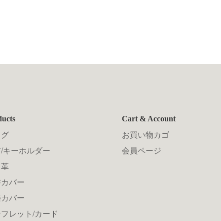
ducts
Cart & Account
ッグ
お買い物カゴ
/キーホルダー
会員ページ
メ革
書カバー
籍カバー
フレット/カード