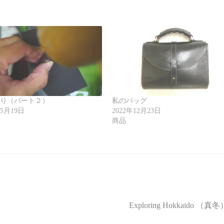
作り（パート２）
私のバッグ
年5月19日
2022年12月23日
工
商品
道
Exploring Hokkaido （真冬