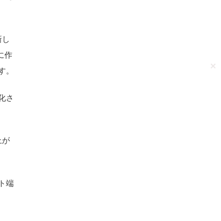
新し
に作
✕
す。
化さ
上が
ト端