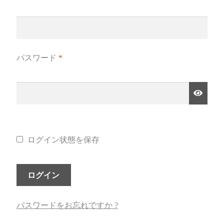
聖書カバー
書籍カバー
パスワード
*
パンフレット・カード入れ
聖句プレート
ブログ
ログイン状態を保存
会員ページ
ログイン
お買い物カゴ
パスワードをお忘れですか ?