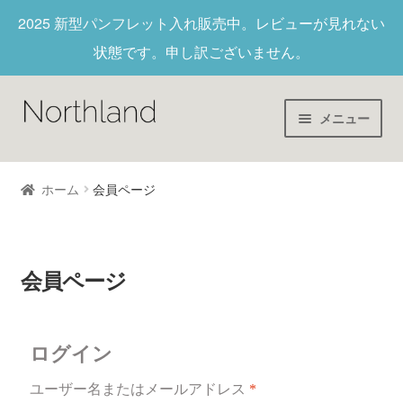
2025 新型パンフレット入れ
販売中。レビューが見れない
状態です。申し訳ございません。
メニュー
Home
ホーム
会員ページ
財布/キーホルダー
ヌメ革
会員ページ
新作商品
ログイン
アウトレット
ユーザー名またはメールアドレス
*