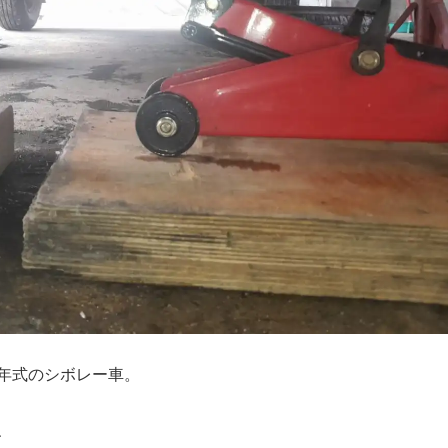
年式のシボレー車。
、