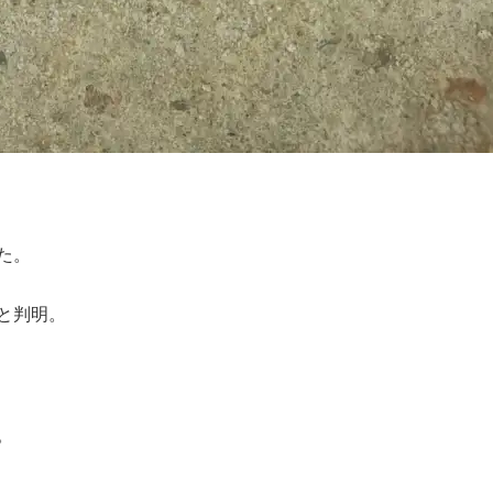
た。
と判明。
。