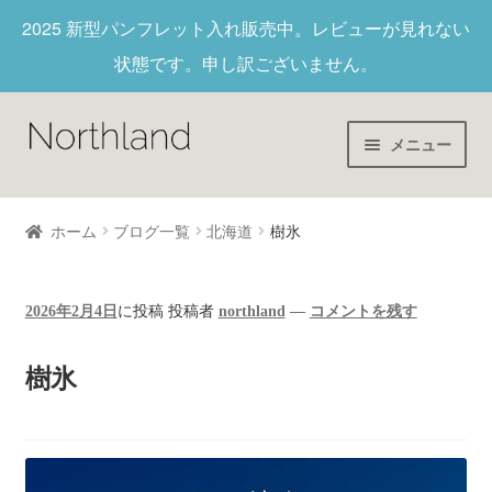
2025 新型パンフレット入れ
販売中。レビューが見れない
状態です。申し訳ございません。
メニュー
Home
ホーム
ブログ一覧
北海道
樹氷
財布/キーホルダー
2026年2月4日
に投稿
投稿者
northland
—
コメントを残す
ヌメ革
樹氷
新作商品
アウトレット