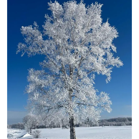
聖書カバー
書籍カバー
パンフレット・カード入れ
聖句プレート
ブログ
会員ページ
お買い物カゴ