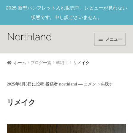
2025 新型パンフレット入れ
販売中。レビューが見れない
状態です。申し訳ございません。
メニュー
Home
ホーム
ブログ一覧
革細工
リメイク
財布/キーホルダー
2025年8月5日
に投稿
投稿者
northland
—
コメントを残す
ヌメ革
リメイク
新作商品
アウトレット