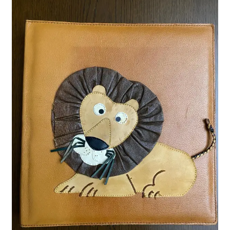
聖書カバー
書籍カバー
パンフレット・カード入れ
聖句プレート
ブログ
会員ページ
お買い物カゴ