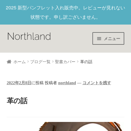
2025 新型パンフレット入れ
販売中。レビューが見れない
状態です。申し訳ございません。
メニュー
Home
ホーム
ブログ一覧
聖書カバー
革の話
財布/キーホルダー
2022年2月8日
に投稿
投稿者
northland
—
コメントを残す
ヌメ革
革の話
新作商品
アウトレット