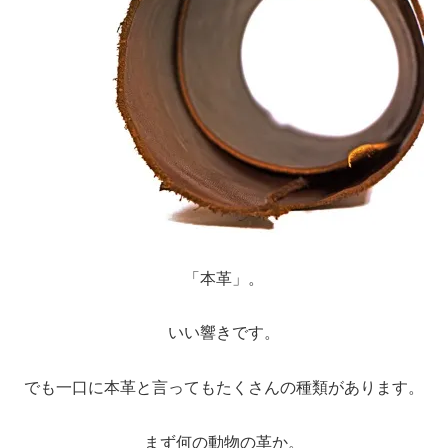
聖書カバー
書籍カバー
パンフレット・カード入れ
聖句プレート
ブログ
「本革」。
会員ページ
いい響きです。
でも一口に本革と言ってもたくさんの種類があります。
お買い物カゴ
まず何の動物の革か。