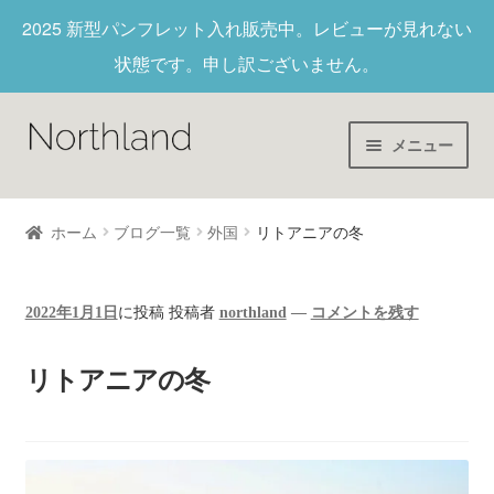
2025 新型パンフレット入れ
販売中。レビューが見れない
状態です。申し訳ございません。
メニュー
Home
ホーム
ブログ一覧
外国
リトアニアの冬
財布/キーホルダー
2022年1月1日
に投稿
投稿者
northland
—
コメントを残す
ヌメ革
リトアニアの冬
新作商品
アウトレット