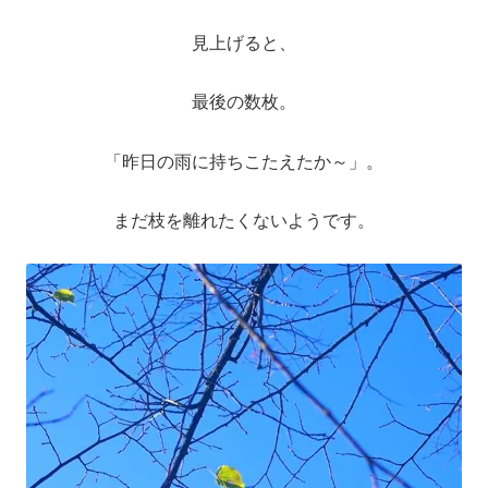
聖書カバー
見上げると、
書籍カバー
最後の数枚。
「昨日の雨に持ちこたえたか～」。
パンフレット・カード入れ
まだ枝を離れたくないようです。
聖句プレート
ブログ
会員ページ
お買い物カゴ