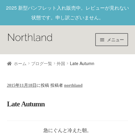
2025 新型パンフレット入れ
販売中。レビューが見れない
状態です。申し訳ございません。
メニュー
Home
ホーム
ブログ一覧
外国
Late Autumn
財布/キーホルダー
2015年11月18日
に投稿
投稿者
northland
ヌメ革
Late Autumn
新作商品
アウトレット
急にぐんと冷えた朝。