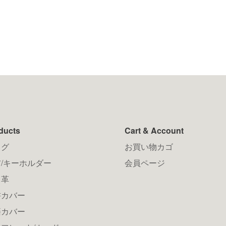
ducts
Cart & Account
ッグ
お買い物カゴ
/キーホルダー
会員ページ
メ革
書カバー
籍カバー