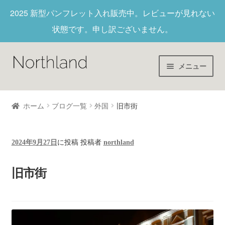
2025 新型パンフレット入れ
販売中。レビューが見れない
状態です。申し訳ございません。
メニュー
Home
ホーム
ブログ一覧
外国
旧市街
財布/キーホルダー
2024年9月27日
に投稿
投稿者
northland
ヌメ革
旧市街
新作商品
アウトレット