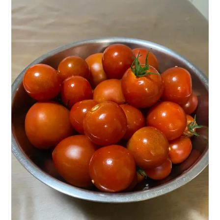
聖書カバー
書籍カバー
パンフレット・カード入れ
聖句プレート
ブログ
会員ページ
お買い物カゴ