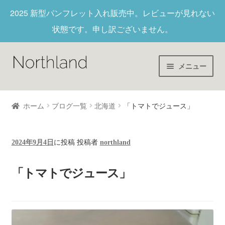
2025 新型パンフレット入れ
販売中。レビューが見れない
状態です。申し訳ございません。
メニュー
Home
ホーム
ブログ一覧
北海道
「トマトでジュース」
財布/キーホルダー
2024年9月4日
に投稿
投稿者
northland
ヌメ革
「トマトでジュース」
新作商品
アウトレット