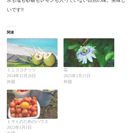
水も塩も砂糖もレモンも入っていない自然の味。美味し
いです‼
関連
ミニココナッツ
花
2024年12月26日
2025年1月21日
外国
外国
トマトのためのハウス
2022年1月1日