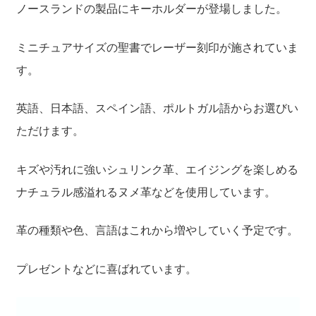
ノースランドの製品にキーホルダーが登場しました。
聖書カバー
ミニチュアサイズの聖書でレーザー刻印が施されていま
書籍カバー
す。
パンフレット・カード入れ
英語、日本語、スペイン語、ポルトガル語からお選びい
ただけます。
聖句プレート
キズや汚れに強いシュリンク革、エイジングを楽しめる
ブログ
ナチュラル感溢れるヌメ革などを使用しています。
革の種類や色、言語はこれから増やしていく予定です。
会員ページ
プレゼントなどに喜ばれています。
お買い物カゴ