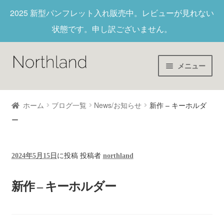
2025 新型パンフレット入れ
販売中。レビューが見れない
状態です。申し訳ございません。
メニュー
Home
ホーム
ブログ一覧
News/お知らせ
新作 – キーホルダ
ー
財布/キーホルダー
ヌメ革
2024年5月15日
に投稿
投稿者
northland
新作商品
新作 – キーホルダー
アウトレット