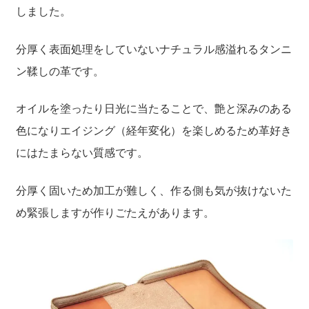
しました。
聖書カバー
分厚く表面処理をしていないナチュラル感溢れるタンニ
書籍カバー
ン鞣しの革です。
パンフレット・カード入れ
オイルを塗ったり日光に当たることで、艶と深みのある
色になりエイジング（経年変化）を楽しめるため革好き
聖句プレート
にはたまらない質感です。
ブログ
分厚く固いため加工が難しく、作る側も気が抜けないた
め緊張しますが作りごたえがあります。
会員ページ
お買い物カゴ