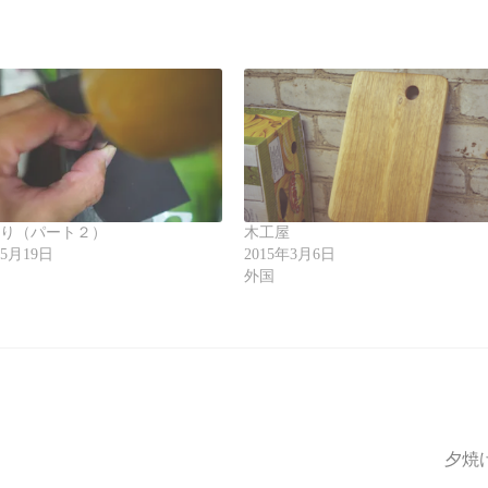
作り（パート２）
木工屋
年5月19日
2015年3月6日
工
外国
夕焼