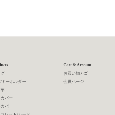
ducts
Cart & Account
ッグ
お買い物カゴ
/キーホルダー
会員ページ
メ革
書カバー
籍カバー
フレット/カード