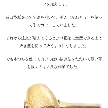
ーツを揃えます。
聖書カバー
昔は型紙を当てて線を引いて、革刀（かわとう）を使っ
書籍カバー
て手でカットしていました。
パンフレット・カード入れ
それから注文が増えてくるとより正確に量産できるよう
抜き型を使って抜くようになりました。
聖句プレート
でも木づちを使って力いっぱい抜き型をたたいて厚い革
ブログ
を抜くのは大変な作業でした。
会員ページ
お買い物カゴ