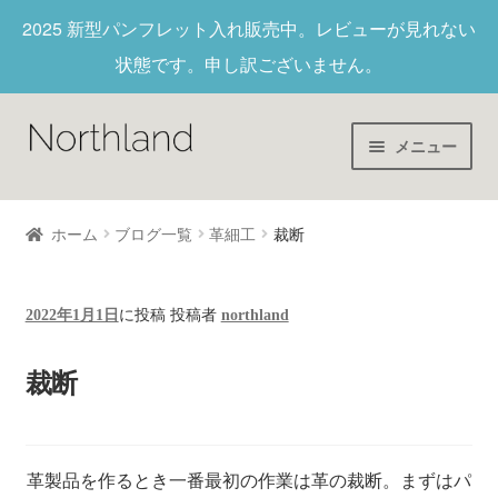
2025 新型パンフレット入れ
販売中。レビューが見れない
状態です。申し訳ございません。
メニュー
Home
ホーム
ブログ一覧
革細工
裁断
財布/キーホルダー
2022年1月1日
に投稿
投稿者
northland
ヌメ革
裁断
新作商品
アウトレット
革製品を作るとき一番最初の作業は革の裁断。まずはパ