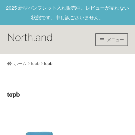
2025 新型パンフレット入れ
販売中。レビューが見れない
状態です。申し訳ございません。
メニュー
Home
ホーム
topb
topb
財布/キーホルダー
ヌメ革
topb
新作商品
アウトレット