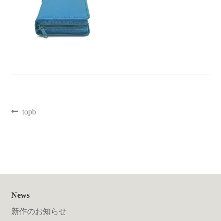
聖書カバー
書籍カバー
パンフレット・カード入れ
聖句プレート
topb
ブログ
会員ページ
お買い物カゴ
News
新作のお知らせ