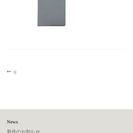
聖書カバー
書籍カバー
パンフレット・カード入れ
聖句プレート
sj
ブログ
会員ページ
お買い物カゴ
News
新作のお知らせ