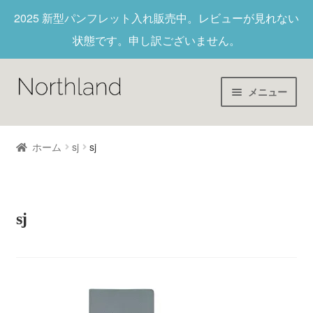
2025 新型パンフレット入れ
販売中。レビューが見れない
状態です。申し訳ございません。
メニュー
Home
ホーム
sj
sj
財布/キーホルダー
ヌメ革
sj
新作商品
アウトレット