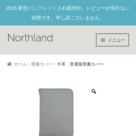
2025 新型パンフレット入れ
販売中。レビューが見れない
状態です。申し訳ございません。
メニュー
Home
ホーム
聖書カバー
牛革 普通版聖書カバー
財布/キーホルダー
ヌメ革
新作商品
アウトレット