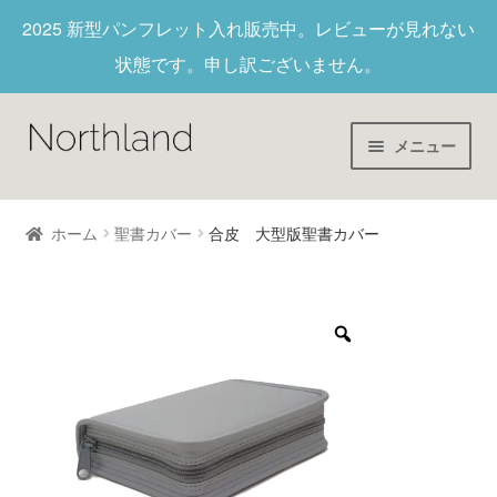
2025 新型パンフレット入れ
販売中。レビューが見れない
状態です。申し訳ございません。
メニュー
Home
ホーム
聖書カバー
合皮 大型版聖書カバー
財布/キーホルダー
ヌメ革
新作商品
アウトレット