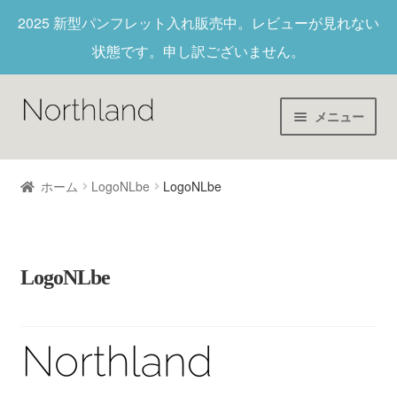
2025 新型パンフレット入れ
販売中。レビューが見れない
状態です。申し訳ございません。
メニュー
Home
ホーム
LogoNLbe
LogoNLbe
財布/キーホルダー
ヌメ革
LogoNLbe
新作商品
アウトレット