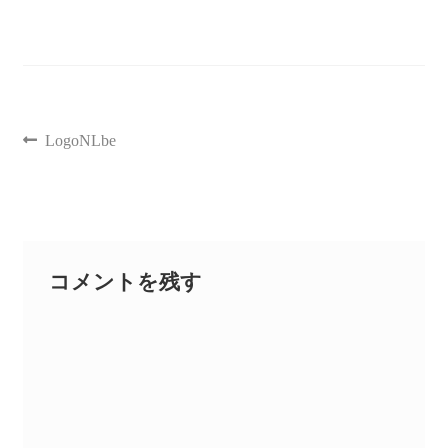
聖書カバー
書籍カバー
LogoNLbe
パンフレット・カード入れ
聖句プレート
ブログ
コメントを残す
会員ページ
お買い物カゴ