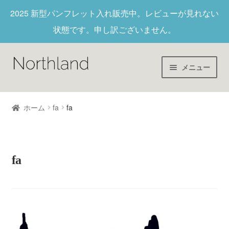
2025 新型パンフレット入れ
販売中。レビューが見れない
状態です。申し訳ございません。
メニュー
Home
ホーム
fa
fa
財布/キーホルダー
ヌメ革
fa
新作商品
アウトレット