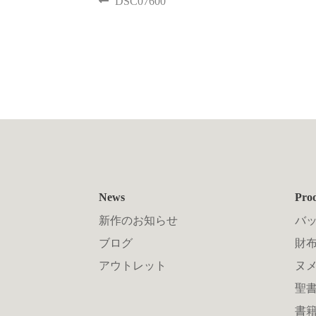
DSC07600
News
Pro
新作のお知らせ
バ
ブログ
財布
アウトレット
ヌ
聖
書