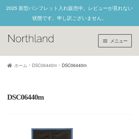
2025 新型パンフレット入れ
販売中。レビューが見れない
状態です。申し訳ございません。
メニュー
Home
ホーム
DSC06440m
DSC06440m
財布/キーホルダー
ヌメ革
DSC06440m
新作商品
アウトレット