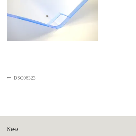
聖書カバー
書籍カバー
パンフレット・カード入れ
聖句プレート
DSC06323
ブログ
会員ページ
お買い物カゴ
News