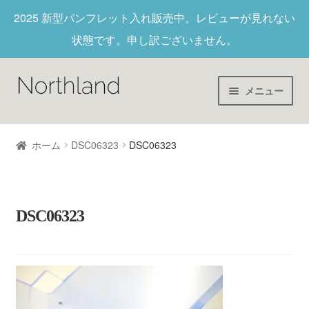
2025 新型パンフレット入れ
販売中。レビューが見れない
状態です。申し訳ございません。
メニュー
Home
ホーム
DSC06323
DSC06323
財布/キーホルダー
ヌメ革
DSC06323
新作商品
アウトレット