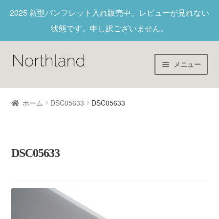
2025 新型パンフレット入れ
販売中。レビューが見れない
状態です。申し訳ございません。
メニュー
Home
ホーム
DSC05633
DSC05633
財布/キーホルダー
ヌメ革
DSC05633
新作商品
アウトレット