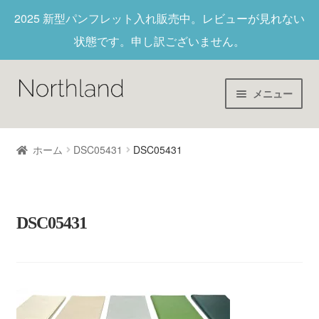
2025 新型パンフレット入れ
販売中。レビューが見れない
状態です。申し訳ございません。
メニュー
Home
ホーム
DSC05431
DSC05431
財布/キーホルダー
ヌメ革
DSC05431
新作商品
アウトレット