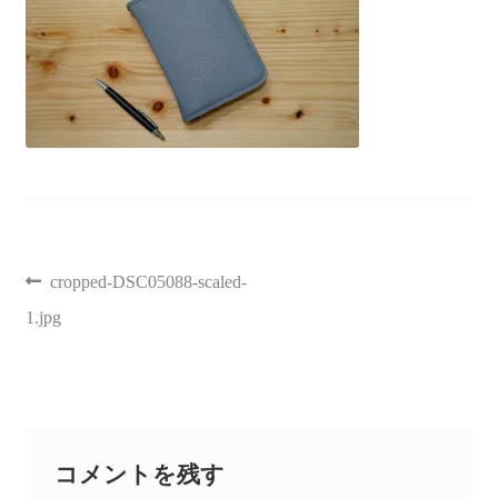
聖書カバー
書籍カバー
パンフレット・カード入れ
聖句プレート
cropped-DSC05088-scaled-
ブログ
1.jpg
会員ページ
お買い物カゴ
コメントを残す