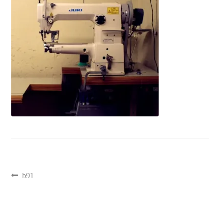
聖書カバー
書籍カバー
パンフレット・カード入れ
聖句プレート
ブログ
会員ページ
b91
お買い物カゴ