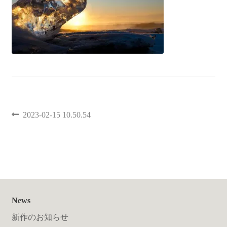
聖書カバー
書籍カバー
パンフレット・カード入れ
聖句プレート
2023-02-15 10.50.54
ブログ
会員ページ
お買い物カゴ
News
新作のお知らせ