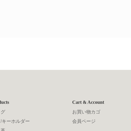
ducts
Cart & Account
ッグ
お買い物カゴ
/キーホルダー
会員ページ
メ革