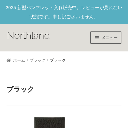
2025 新型パンフレット入れ
販売中。レビューが見れない
状態です。申し訳ございません。
メニュー
Home
ホーム
ブラック
ブラック
財布/キーホルダー
ヌメ革
ブラック
新作商品
アウトレット