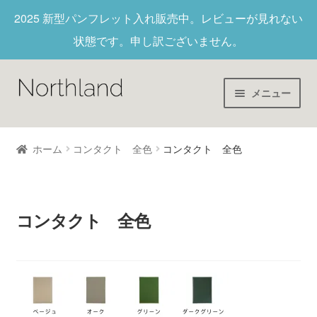
2025 新型パンフレット入れ
販売中。レビューが見れない
状態です。申し訳ございません。
メニュー
Home
ホーム
コンタクト 全色
コンタクト 全色
財布/キーホルダー
ヌメ革
コンタクト 全色
新作商品
アウトレット