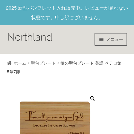
2025 新型パンフレット入れ
販売中。レビューが見れない
状態です。申し訳ございません。
メニュー
Home
ホーム
聖句プレート
檜の聖句プレート 英語 ペテロ第一
5章7節
財布/キーホルダー
ヌメ革
新作商品
アウトレット