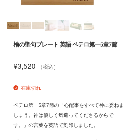
聖書カバー
書籍カバー
檜の聖句プレート 英語 ペテロ第一5章7節
パンフレット・カード入れ
¥
3,520
（税込）
聖句プレート
ブログ
在庫切れ
会員ページ
ペテロ第一5章7節の「心配事をすべて神に委ねま
しょう。神は優しく気遣ってくださるからで
お買い物カゴ
す。」の言葉を英語で刻印しました。