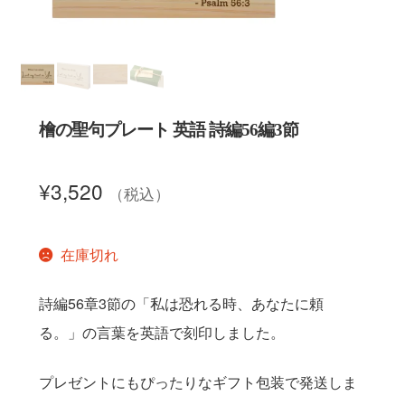
聖書カバー
書籍カバー
檜の聖句プレート 英語 詩編56編3節
パンフレット・カード入れ
¥
3,520
（税込）
聖句プレート
ブログ
在庫切れ
会員ページ
詩編56章3節の「私は恐れる時、あなたに頼
る。」の言葉を英語で刻印しました。
お買い物カゴ
プレゼントにもぴったりなギフト包装で発送しま