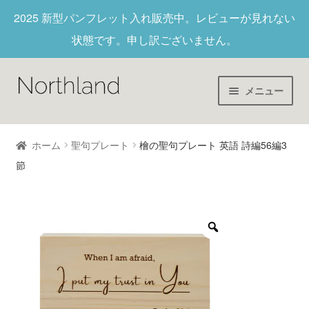
2025 新型パンフレット入れ
販売中。レビューが見れない
状態です。申し訳ございません。
メニュー
Home
ホーム
聖句プレート
檜の聖句プレート 英語 詩編56編3
節
財布/キーホルダー
ヌメ革
新作商品
アウトレット