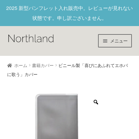
2025 新型パンフレット入れ
販売中。レビューが見れない
状態です。申し訳ございません。
メニュー
Home
ホーム
書籍カバー
ビニール製「喜びにあふれてエホバ
に歌う」カバー
財布/キーホルダー
ヌメ革
新作商品
アウトレット