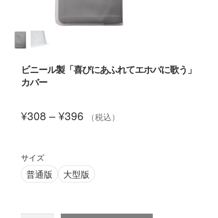
聖書カバー
書籍カバー
ビニール製「喜びにあふれてエホバに歌う」
パンフレット・カード入れ
カバー
聖句プレート
¥
308
–
¥
396
（税込）
ブログ
サイズ
会員ページ
普通版
大型版
お買い物カゴ