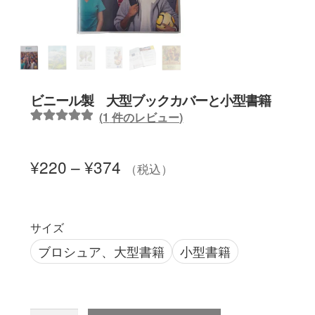
聖書カバー
書籍カバー
ビニール製 大型ブックカバーと小型書籍
パンフレット・カード入れ
(
1
件のレビュー)
1
件の利用者
聖句プレート
評価に基づ
¥
220
–
¥
374
（税込）
く5段階評価
のうち、
ブログ
5.00
点
サイズ
会員ページ
ブロシュア、大型書籍
小型書籍
お買い物カゴ