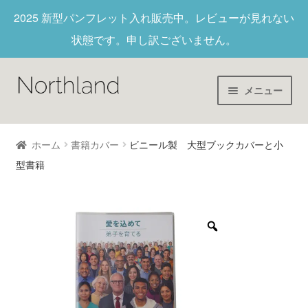
2025 新型パンフレット入れ
販売中。レビューが見れない
状態です。申し訳ございません。
メニュー
Home
ホーム
書籍カバー
ビニール製 大型ブックカバーと小
型書籍
財布/キーホルダー
ヌメ革
新作商品
アウトレット