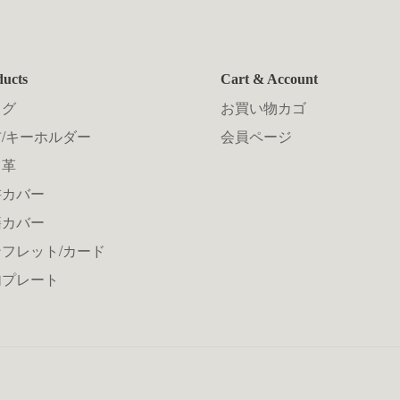
ducts
Cart & Account
ッグ
お買い物カゴ
/キーホルダー
会員ページ
メ革
書カバー
籍カバー
フレット/カード
句プレート