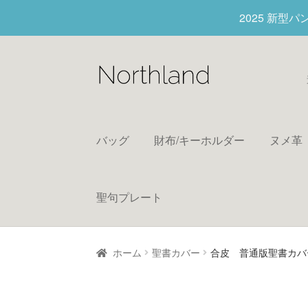
2025 新型
バッグ
財布/キーホルダー
ヌメ革
聖句プレート
ホーム
聖書カバー
合皮 普通版聖書カバ