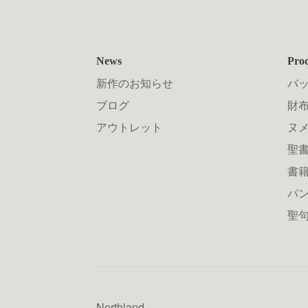
News
Pro
新作のお知らせ
バ
ブログ
財布
アウトレット
ヌ
聖
書
パン
聖
Northland