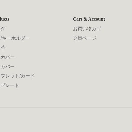
ducts
Cart & Account
ッグ
お買い物カゴ
/キーホルダー
会員ページ
メ革
書カバー
籍カバー
フレット/カード
句プレート