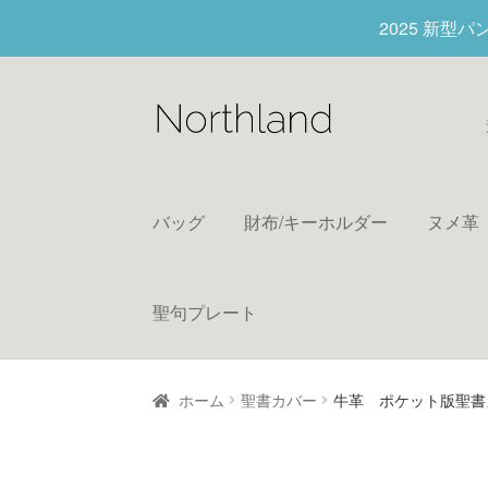
2025 新型
バッグ
財布/キーホルダー
ヌメ革
聖句プレート
ホーム
聖書カバー
牛革 ポケット版聖書