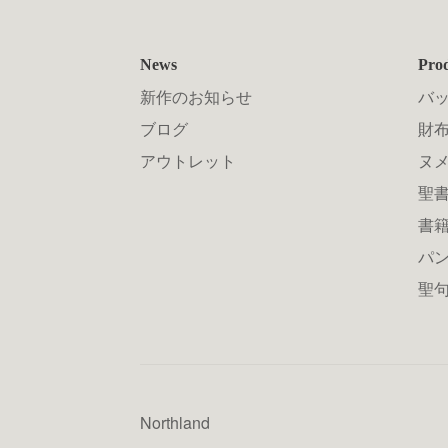
News
Pro
新作のお知らせ
バ
ブログ
財布
アウトレット
ヌ
聖
書
パン
聖
Northland