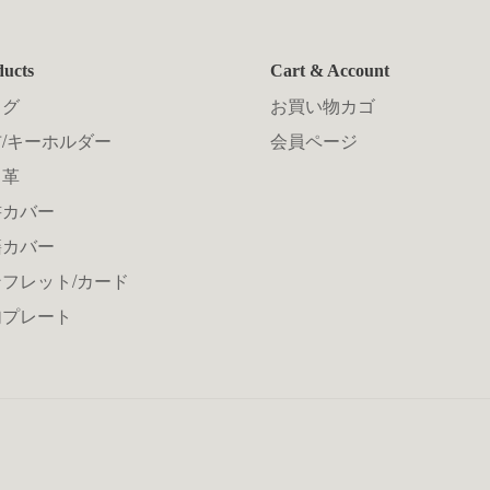
ducts
Cart & Account
ッグ
お買い物カゴ
/キーホルダー
会員ページ
メ革
書カバー
籍カバー
フレット/カード
句プレート