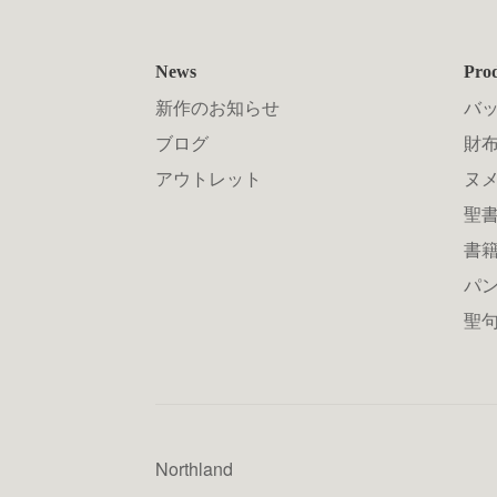
News
Pro
新作のお知らせ
バ
ブログ
財布
アウトレット
ヌ
聖
書
パン
聖
Northland