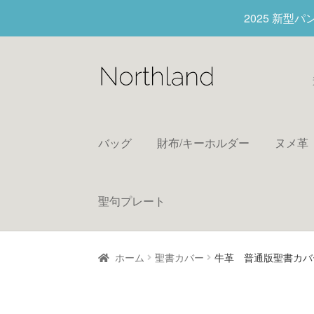
2025 新型
バッグ
財布/キーホルダー
ヌメ革
聖句プレート
ホーム
聖書カバー
牛革 普通版聖書カバ